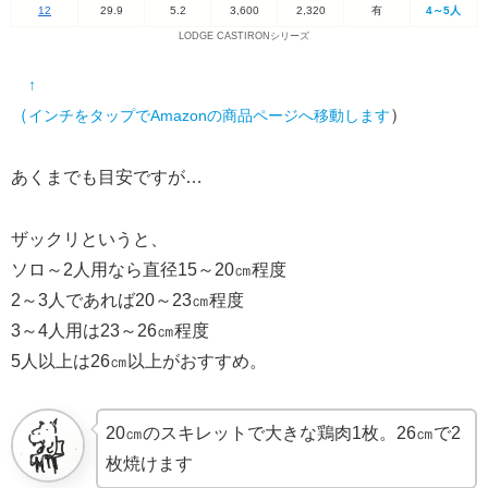
12
29.9
5.2
3,600
2,320
有
4～5人
LODGE CASTIRONシリーズ
↑
（
）
インチをタップでAmazonの商品ページへ移動します
あくまでも目安ですが…
ザックリというと、
ソロ～2人用なら直径15～20㎝程度
2～3人であれば20～23㎝程度
3～4人用は23～26㎝程度
5人以上は26㎝以上がおすすめ。
20㎝のスキレットで大きな鶏肉1枚。26㎝で2
枚焼けます