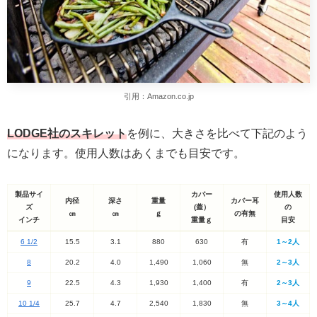
引用：Amazon.co.jp
LODGE社のスキレット
を例に、大きさを比べて下記のよう
になります。使用人数はあくまでも目安です。
製品サイ
カバー
使用人数
内径
深さ
重量
カバー耳
ズ
(蓋）
の
㎝
㎝
ｇ
の有無
インチ
重量ｇ
目安
6 1/2
15.5
3.1
880
630
有
1～2人
8
20.2
4.0
1,490
1,060
無
2～3人
9
22.5
4.3
1,930
1,400
有
2～3人
10 1/4
25.7
4.7
2,540
1,830
無
3～4人