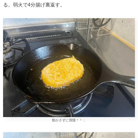
る。弱火で4分揚げ裏返す。
動かさずに我慢＾＾；