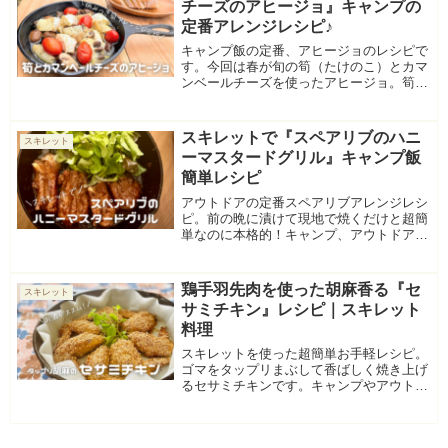
チーズのアヒージョ』キャンプの
定番アレンジレシピ♪
キャンプ飯の定番、アヒージョのレシピで
す。今回は春が旬の筍（たけのこ）とカマ
ンベールチーズを使ったアヒージョ。筍料
理屋がおすすめするたけのこアレンジレシ
ピです。」
スキレットで『スペアリブのハニ
スキレット
ーマスタードグリル』キャンプ飯
簡単レシピ
アウトドアの定番スペアリブアレンジレシ
ピ。前の晩に漬けて現地で焼くだけと超簡
単なのに本格的！キャンプ、アウトドアに
ピッタリのレシピです。
鶏手羽先肉を使った胡麻香る『セ
スキレット
サミチキン』レシピ｜スキレット
料理
スキレットを使った超簡単お手軽レシピ。
ゴマをタップリまぶして香ばしく焼き上げ
るセサミチキンです。キャンプやアウトド
ア、おもてなし料理にもおすすめです。