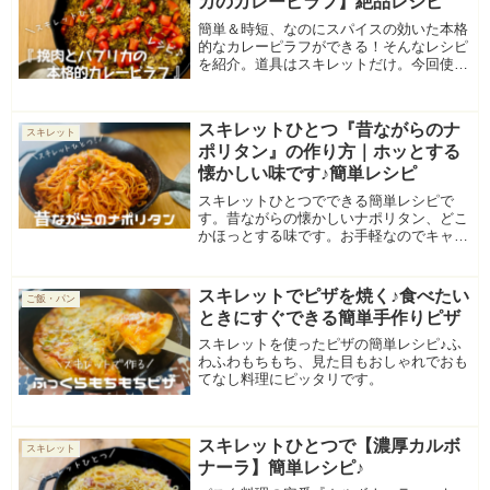
カのカレーピラフ】絶品レシピ
簡単＆時短、なのにスパイスの効いた本格
的なカレーピラフができる！そんなレシピ
を紹介。道具はスキレットだけ。今回使っ
たスパイス、ガラムマサラの活用法も紹介
している。
スキレットひとつ『昔ながらのナ
スキレット
ポリタン』の作り方｜ホッとする
懐かしい味です♪簡単レシピ
スキレットひとつでできる簡単レシピで
す。昔ながらの懐かしいナポリタン、どこ
かほっとする味です。お手軽なのでキャン
プ、アウトドア、普段のお料理にもおすす
めです♪
スキレットでピザを焼く♪食べたい
ご飯・パン
ときにすぐできる簡単手作りピザ
スキレットを使ったピザの簡単レシピ♪ふ
わふわもちもち、見た目もおしゃれでおも
てなし料理にピッタリです。
スキレットひとつで【濃厚カルボ
スキレット
ナーラ】簡単レシピ♪