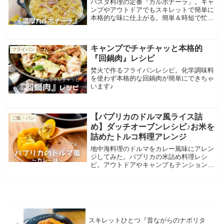
パスタ料理の定番『カルボナーラ」。キャ
ンプやアウトドアでもスキレットで簡単に
本格的な味に仕上がる。簡単＆時短で忙し
日々の料理でも活躍する1軍レシピ。
キャンプでチャチャッと本格的
フライパン
『回鍋肉』レシピ
焚火で作るフライパンレシピ。化学調味料
を使わず本格的な回鍋肉が簡単にできちゃ
います♪
【パプリカのドルマ風ライス詰
ご飯・パン
め】ダッチオーブンレシピ♪お米を
詰めたトルコ料理アレンジ
地中海料理のドルマをカレー風味にアレン
ジしてみた。パプリカの米詰め料理レシ
ピ。アウトドアやキャンプもテンションが
上がる一品
スキレットひとつ『昔ながらのナポリタ